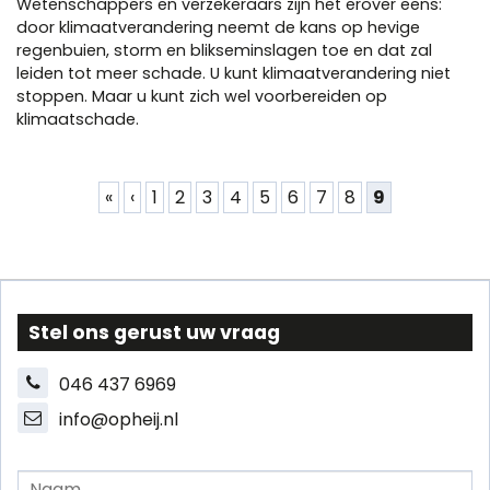
Wetenschappers en verzekeraars zijn het erover eens:
door klimaatverandering neemt de kans op hevige
regenbuien, storm en blikseminslagen toe en dat zal
leiden tot meer schade. U kunt klimaatverandering niet
stoppen. Maar u kunt zich wel voorbereiden op
klimaatschade.
Pagina's
«
‹
1
2
3
4
5
6
7
8
9
Stel ons gerust uw vraag
046 437 6969
info@opheij.nl