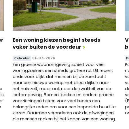
er
Een woning kiezen begint steeds
V
vaker buiten de voordeur
b
31-07-2026
Particulier
P
Een groene woonomgeving speelt voor veel
P
woningzoekers een steeds grotere rol. Uit recent
n
onderzoek blijkt dat mensen bij de zoektocht
v
naar een nieuwe woning niet alleen kijken naar
v
e
het huis zelf, maar ook naar de kwaliteit van de
d
is
leefomgeving. Bomen, parken en andere groene
v
ar
voorzieningen blijken voor veel kopers een
(E
n
belangrijke reden om voor een bepaalde buurt te
p
kiezen. Daarmee veranderen ook de afwegingen
o
die mensen maken bij het kopen van een woning.