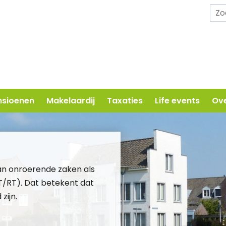
nsioenen
Makelaardij
Taxaties
Life events
Ove
an onroerende zaken als
T/RT)
. Dat betekent dat
zijn.