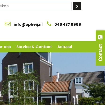
info@opheij.nl
046 437 6969
r ons
Service & Contact
Actueel